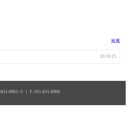
목록
20.10.15
-831-0901~5 ｜ F. 051-831-0900